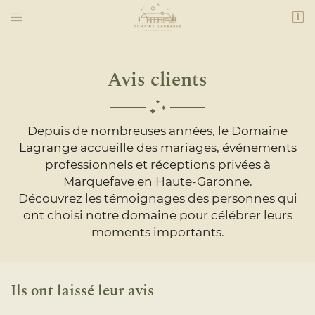


Lagrange
31390 Marquefave
06 24 32 84 14
Avis clients
Depuis de nombreuses années, le Domaine
Lagrange accueille des mariages, événements
professionnels et réceptions privées à
Marquefave en Haute-Garonne.
Découvrez les témoignages des personnes qui
ont choisi notre domaine pour célébrer leurs
Adresse email de réception

moments importants.
Recopier le code ci-contre

Rafraîchir le captcha

Ils ont laissé leur avis