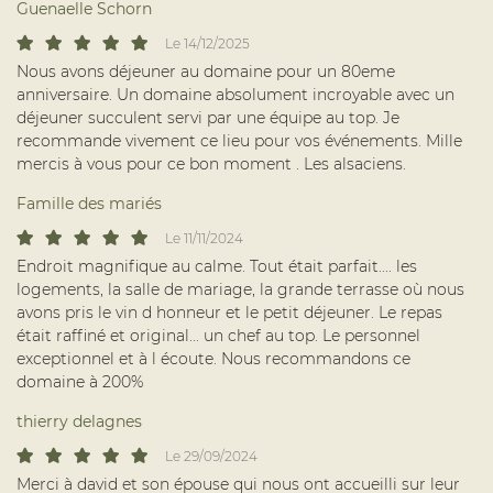
Guenaelle Schorn
Le 14/12/2025
Nous avons déjeuner au domaine pour un 80eme
anniversaire. Un domaine absolument incroyable avec un
En cochant cette case, vous consentez à recevoir nos propositions
déjeuner succulent servi par une équipe au top. Je
commerciales à l'adresse email indiqué ci-dessus. Vous pouvez vous désinscrire
à tout moment en utilisant
le formulaire de désinscription
.
recommande vivement ce lieu pour vos événements. Mille
mercis à vous pour ce bon moment . Les alsaciens.
INSCRIPTION
Famille des mariés
Le 11/11/2024
Endroit magnifique au calme. Tout était parfait.... les
logements, la salle de mariage, la grande terrasse où nous
avons pris le vin d honneur et le petit déjeuner. Le repas
était raffiné et original... un chef au top. Le personnel
exceptionnel et à l écoute. Nous recommandons ce
domaine à 200%
thierry delagnes
Le 29/09/2024
Merci à david et son épouse qui nous ont accueilli sur leur