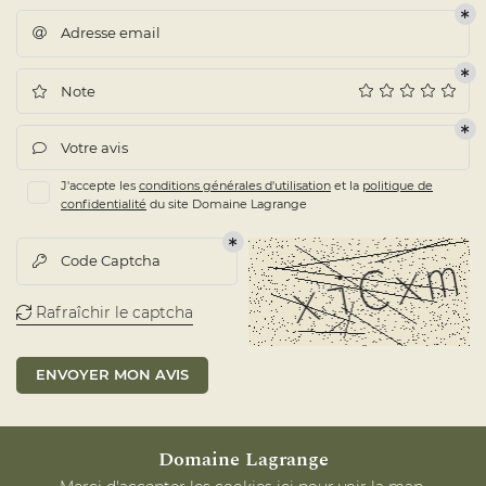
Adresse email

Note

Votre avis

J'accepte les
conditions générales d'utilisation
et la
politique de
confidentialité
du site
Domaine Lagrange
Code Captcha

Rafraîchir le captcha

ENVOYER MON AVIS
Domaine Lagrange