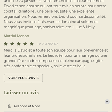
union le 20 janvier 24. Nous remercions chaleureusement
ÉVÈNEMENTS
David et son épouse qui ont tout mis en oeuvre pour notre
cocktail dînatoire : une belle réussite, une excellente
NTS PROFESSIONNELS
organisation. Nous remercions David pour sa disponibilité.
Rejoignez-nou
NEMENTS PRIVÉS
Nous vous invitons à réserver ce domaine absolument
magnifique (mariage, anniversaire, etc..). Luc & Nelly
TRAITEUR
Martial Manon
GALERIE
Le 29/09/2023
ACTUALITÉS
Merci à David et à toute son équipe pour leur prévenance et
leur professionalisme. Le lieu idéal pour un mariage ou une
AVIS
grande fête : cadre somptueux en pleine campagne, gite
très confortable et spacieux, salle vaste et belle.
Restez infor
CONTACT
VOIR PLUS D'AVIS
INSCRIPTION NEWSLETTER
Laisser un avis
Prénom et Nom
