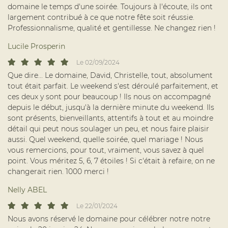
domaine le temps d'une soirée. Toujours à l'écoute, ils ont
largement contribué à ce que notre fête soit réussie.
Professionnalisme, qualité et gentillesse. Ne changez rien !
Lucile Prosperin
Le 02/09/2024
Que dire... Le domaine, David, Christelle, tout, absolument
tout était parfait. Le weekend s'est déroulé parfaitement, et
ces deux y sont pour beaucoup ! Ils nous on accompagné
depuis le début, jusqu'à la dernière minute du weekend. Ils
sont présents, bienveillants, attentifs à tout et au moindre
détail qui peut nous soulager un peu, et nous faire plaisir
aussi. Quel weekend, quelle soirée, quel mariage ! Nous
vous remercions, pour tout, vraiment, vous savez à quel
Une question ?
point. Vous méritez 5, 6, 7 étoiles ! Si c'était à refaire, on ne
changerait rien. 1000 merci !
Nelly ABEL
06 24 32 84 1
ACCUEIL
Le 22/01/2024
Nous avons réservé le domaine pour célébrer notre notre
MARIAGE