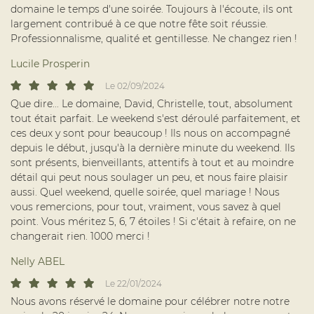
domaine le temps d'une soirée. Toujours à l'écoute, ils ont
largement contribué à ce que notre fête soit réussie.
Professionnalisme, qualité et gentillesse. Ne changez rien !
Lucile Prosperin
Le 02/09/2024
Que dire... Le domaine, David, Christelle, tout, absolument
tout était parfait. Le weekend s'est déroulé parfaitement, et
ces deux y sont pour beaucoup ! Ils nous on accompagné
depuis le début, jusqu'à la dernière minute du weekend. Ils
sont présents, bienveillants, attentifs à tout et au moindre
détail qui peut nous soulager un peu, et nous faire plaisir
aussi. Quel weekend, quelle soirée, quel mariage ! Nous
vous remercions, pour tout, vraiment, vous savez à quel
Une question ?
point. Vous méritez 5, 6, 7 étoiles ! Si c'était à refaire, on ne
changerait rien. 1000 merci !
Nelly ABEL
06 24 32 84 1
ACCUEIL
Le 22/01/2024
Nous avons réservé le domaine pour célébrer notre notre
MARIAGE