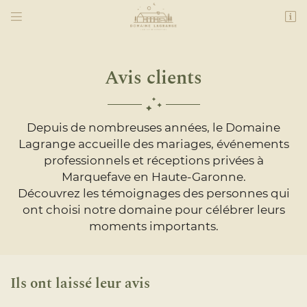


Lagrange
31390 Marquefave
06 24 32 84 14
Avis clients
Depuis de nombreuses années, le Domaine
Lagrange accueille des mariages, événements
professionnels et réceptions privées à
Marquefave en Haute-Garonne.
Découvrez les témoignages des personnes qui
ont choisi notre domaine pour célébrer leurs
Adresse email de réception

moments importants.
Recopier le code ci-contre

Rafraîchir le captcha

Ils ont laissé leur avis