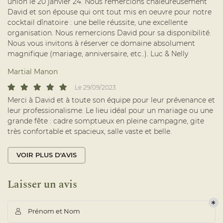
union le 20 janvier 24. Nous remercions chaleureusement
ÉVÈNEMENTS
David et son épouse qui ont tout mis en oeuvre pour notre
cocktail dînatoire : une belle réussite, une excellente
NTS PROFESSIONNELS
organisation. Nous remercions David pour sa disponibilité.
Rejoignez-nou
NEMENTS PRIVÉS
Nous vous invitons à réserver ce domaine absolument
magnifique (mariage, anniversaire, etc..). Luc & Nelly
TRAITEUR
Martial Manon
GALERIE
Le 29/09/2023
ACTUALITÉS
Merci à David et à toute son équipe pour leur prévenance et
leur professionalisme. Le lieu idéal pour un mariage ou une
AVIS
grande fête : cadre somptueux en pleine campagne, gite
très confortable et spacieux, salle vaste et belle.
Restez infor
CONTACT
VOIR PLUS D'AVIS
INSCRIPTION NEWSLETTER
Laisser un avis
Prénom et Nom
