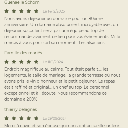
Guenaelle Schorn
Le 14/12/2025
Nous avons déjeuner au domaine pour un 80eme
anniversaire. Un domaine absolument incroyable avec un
En cochant cette case, vous consentez à recevoir nos propositions
déjeuner succulent servi par une équipe au top. Je
commerciales à l'adresse email indiqué ci-dessus. Vous pouvez vous désinscrire
à tout moment en utilisant
le formulaire de désinscription
.
recommande vivement ce lieu pour vos événements. Mille
mercis à vous pour ce bon moment . Les alsaciens.
INSCRIPTION
Famille des mariés
Le 11/11/2024
Endroit magnifique au calme. Tout était parfait.... les
logements, la salle de mariage, la grande terrasse où nous
avons pris le vin d honneur et le petit déjeuner. Le repas
était raffiné et original... un chef au top. Le personnel
exceptionnel et à l écoute. Nous recommandons ce
domaine à 200%
thierry delagnes
Le 29/09/2024
Merci à david et son épouse qui nous ont accueilli sur leur